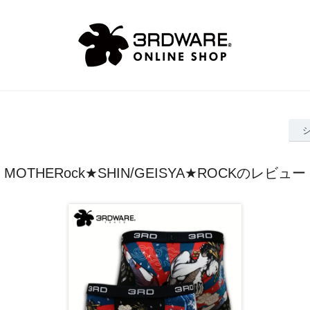
MOTHERock★SHIN/GEISYA★ROCKのレビュー