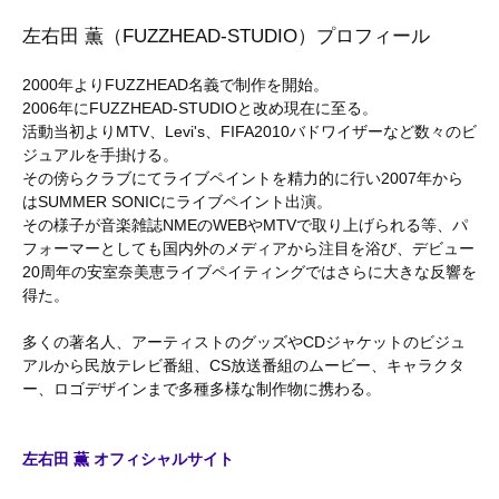
左右田 薫（FUZZHEAD-STUDIO）プロフィール
2000年よりFUZZHEAD名義で制作を開始。
2006年にFUZZHEAD-STUDIOと改め現在に至る。
活動当初よりMTV、Levi's、FIFA2010バドワイザーなど数々のビ
ジュアルを手掛ける。
その傍らクラブにてライブペイントを精力的に行い2007年から
はSUMMER SONICにライブペイント出演。
その様子が音楽雑誌NMEのWEBやMTVで取り上げられる等、パ
フォーマーとしても国内外のメディアから注目を浴び、デビュー
20周年の安室奈美恵ライブペイティングではさらに大きな反響を
得た。
多くの著名人、アーティストのグッズやCDジャケットのビジュ
アルから民放テレビ番組、CS放送番組のムービー、キャラクタ
ー、ロゴデザインまで多種多様な制作物に携わる。
左右田 薫 オフィシャルサイト