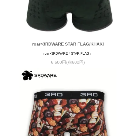
roar×3RDWARE STAR FLAG/KHAKI
roar×3RDWARE「STAR FLAG」
6,600円(税600円)