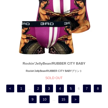
Rockin'JellyBean/RUBBER CITY BABY
Rockin'JellyBean/RUBBER CITY BABYプリント
SOLD OUT
<
1
...
2
3
4
5
6
7
8
9
10
...
15
>