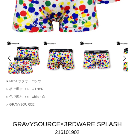
►
Mens ボクサーパンツ
▻
柄で選ぶ
/ ▻
OTHER
▻
色で選ぶ
/ ▻
white - 白
▻
GRAVYSOURCE
GRAVYSOURCE×3RDWARE SPLASH
216101902