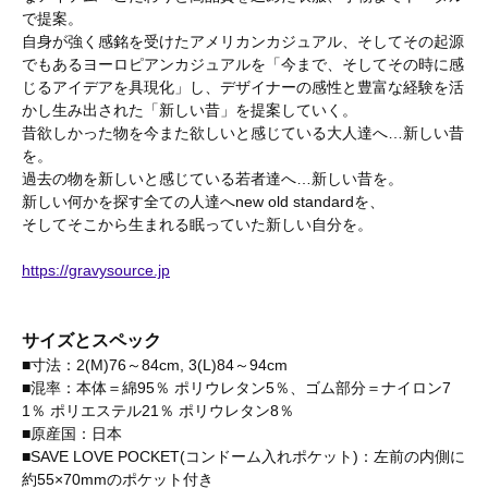
で提案。
自身が強く感銘を受けたアメリカンカジュアル、そしてその起源
でもあるヨーロピアンカジュアルを「今まで、そしてその時に感
じるアイデアを具現化」し、デザイナーの感性と豊富な経験を活
かし生み出された「新しい昔」を提案していく。
昔欲しかった物を今また欲しいと感じている大人達へ…新しい昔
を。
過去の物を新しいと感じている若者達へ…新しい昔を。
新しい何かを探す全ての人達へnew old standardを、
そしてそこから生まれる眠っていた新しい自分を。
https://gravysource.jp
サイズとスペック
■寸法：2(M)76～84cm, 3(L)84～94cm
■混率：本体＝綿95％ ポリウレタン5％、ゴム部分＝ナイロン7
1％ ポリエステル21％ ポリウレタン8％
■原産国：日本
■SAVE LOVE POCKET(コンドーム入れポケット)：左前の内側に
約55×70mmのポケット付き