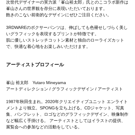
次世代デザイナーの実力派「峯山裕太郎」氏とのこコラボ新作は
峯山さんの世界観を存分に表現いただいております。
飽きのこない前衛的なデザインにぜひご注目ください。
3RDWAREのボクサーパンツは、伸ばしても色褪せしづらく美し
いグラフィックを表現するプリントが特徴です。
肌に優しいストレッチコットン素材と独自のローライズカット
で、快適な着心地をお楽しみいただけます。
アーティストプロフィール
峯山 裕太郎 Yutaro Mineyama
アートディレクション / グラフィックデザイン / アーティスト
1987年秋田生まれ。2020年クリエイティブユニット エンライト
メントより独立。SPONGを立ち上げる。CDジャケット、写真
集、パンフレット、ロゴなどのグラフィックデザイン、映像制作
など幅広く手掛ける。 アーティストとしてはイラストの提供、
展覧会への参加などの活動をしている。