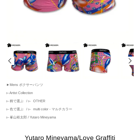
►
Mens ボクサーパンツ
▻
Artist Collection
▻
柄で選ぶ
/ ▻
OTHER
▻
色で選ぶ
/ ▻
multi color - マルチカラー
▻
峯山裕太郎 / Yutaro Mineyama
Yutaro Mineyama/Love Graffiti