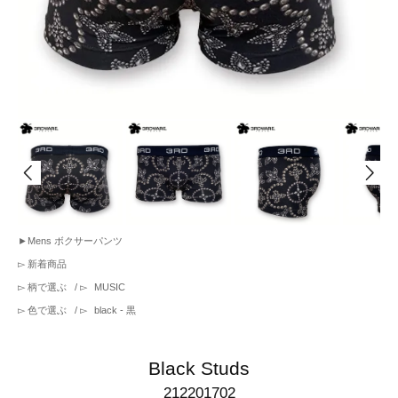
►
Mens ボクサーパンツ
▻
新着商品
▻
柄で選ぶ
/ ▻
MUSIC
▻
色で選ぶ
/ ▻
black - 黒
Black Studs
212201702