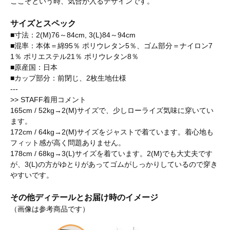
ここぞという時、気合が入るデザインです。
サイズとスペック
■寸法：2(M)76～84cm, 3(L)84～94cm
■混率：本体＝綿95％ ポリウレタン5％、ゴム部分＝ナイロン7
1％ ポリエステル21％ ポリウレタン8％
■原産国：日本
■カップ部分：前閉じ、2枚生地仕様
---
>> STAFF着用コメント
165cm / 52kg→2(M)サイズで、少しローライズ気味に穿いてい
ます。
172cm / 64kg→2(M)サイズをジャストで着ています。着心地も
フィット感が高く問題ありません。
178cm / 68kg→3(L)サイズを着ています。2(M)でも大丈夫です
が、3(L)の方がゆとりがあってゴムがしっかりしているので穿き
やすいです。
その他ディテールとお届け時のイメージ
（画像は参考商品です）