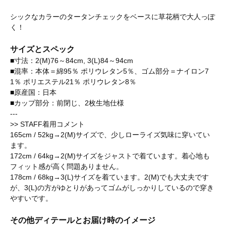
シックなカラーのタータンチェックをベースに草花柄で大人っぽ
く！
サイズとスペック
■寸法：2(M)76～84cm, 3(L)84～94cm
■混率：本体＝綿95％ ポリウレタン5％、ゴム部分＝ナイロン7
1％ ポリエステル21％ ポリウレタン8％
■原産国：日本
■カップ部分：前閉じ、2枚生地仕様
---
>> STAFF着用コメント
165cm / 52kg→2(M)サイズで、少しローライズ気味に穿いてい
ます。
172cm / 64kg→2(M)サイズをジャストで着ています。着心地も
フィット感が高く問題ありません。
178cm / 68kg→3(L)サイズを着ています。2(M)でも大丈夫です
が、3(L)の方がゆとりがあってゴムがしっかりしているので穿き
やすいです。
その他ディテールとお届け時のイメージ