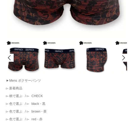
►
Mens ボクサーパンツ
▻
新着商品
▻
柄で選ぶ
/ ▻
CHECK
▻
色で選ぶ
/ ▻
black - 黒
▻
色で選ぶ
/ ▻
brown - 茶
▻
色で選ぶ
/ ▻
red - 赤