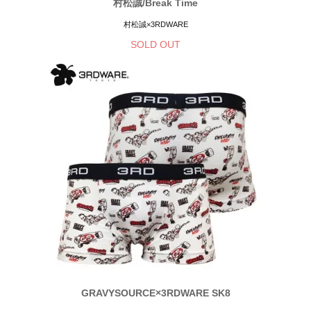
村松誠/Break Time
村松誠×3RDWARE
SOLD OUT
GRAVYSOURCE×3RDWARE SK8