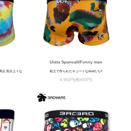
Urata Spancall/Funny man
満点 気分上々な
粘土で作られたキュートなdoolたち!!
4,950円(税450円)