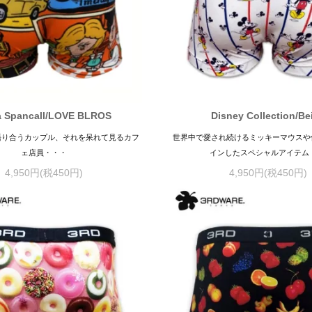
a Spancall/LOVE BLROS
Disney Collection/Be
語り合うカップル、それを呆れて見るカフ
世界中で愛され続けるミッキーマウスや
ェ店員・・・
インしたスペシャルアイテム
4,950円(税450円)
4,950円(税450円)