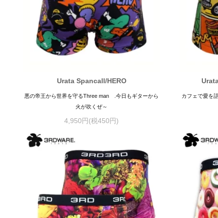
Urata Spancall/HERO
Urat
悪の帝王から世界を守るThree man .今日もギターから
カフェで愛を
火が吹くぜ～
4,950円(税450円)