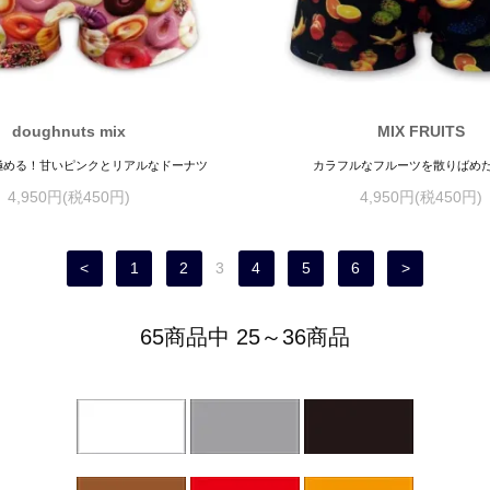
doughnuts mix
MIX FRUITS
を極める！甘いピンクとリアルなドーナツ
カラフルなフルーツを散りばめ
4,950円(税450円)
4,950円(税450円)
<
1
2
3
4
5
6
>
65商品中 25～36商品